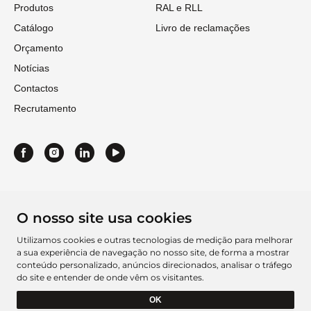
Produtos
RAL e RLL
Catálogo
Livro de reclamações
Orçamento
Notícias
Contactos
Recrutamento
O nosso site usa cookies
Utilizamos cookies e outras tecnologias de medição para melhorar
a sua experiência de navegação no nosso site, de forma a mostrar
conteúdo personalizado, anúncios direcionados, analisar o tráfego
do site e entender de onde vêm os visitantes.
Ficha do Projeto 2016
Ficha do Projeto 2021
OK
Barcelbordados ©