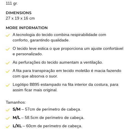
111 gr.
DIMENSIONS
27 x 19 x 16 cm
MORE INFORMATION
A tecnologia do tecido combina respirabilidade com
conforto, garantindo qualidade.
O tecido leve estica o que proporciona um ajuste confortável
e personalizado.
As perfurações do tecido aumentam a ventilação.
A fita para transpiração em tecido moletão é macia fazendo
com que absorva o suor.
Logótipo BB95 estampado na fita interior da costura, para
assim ficar mais original.
Tamanhos:
S/M
– 57cm de perímetro de cabeça.
M/L
– 58.5cm de perímetro de cabeça.
L/XL
– 60cm de perímetro de cabeça.